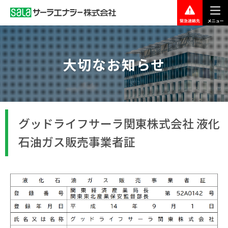
グ
本
ロ
フ
ロ
文
ー
ッ
ー
へ
カ
タ
バ
ル
ー
ル
ナ
へ
大切なお知らせ
ナ
ビ
ビ
ゲ
ゲ
ー
ー
シ
シ
ョ
グッドライフサーラ関東株式会社 液化
ョ
ン
ン
へ
石油ガス販売事業者証
へ